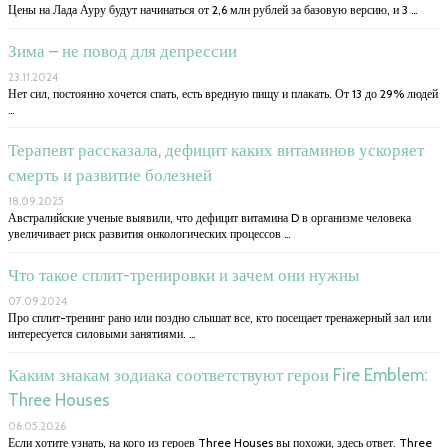
Цены на Лада Ауру будут начинаться от 2,6 млн рублей за базовую версию, и 3 …
Зима – не повод для депрессии
23.11.2024
Нет сил, постоянно хочется спать, есть вредную пищу и плакать. От 13 до 29% людей
…
Терапевт рассказала, дефицит каких витаминов ускоряет
смерть и развитие болезней
18.09.2025
Австралийские ученые выявили, что дефицит витамина D в организме человека
увеличивает риск развития онкологических процессов …
Что такое сплит-тренировки и зачем они нужны
07.09.2024
Про сплит-тренинг рано или поздно слышат все, кто посещает тренажерный зал или
интересуется силовыми занятиями. …
Каким знакам зодиака соответствуют герои Fire Emblem:
Three Houses
06.05.2026
Если хотите узнать, на кого из героев Three Houses вы похожи, здесь ответ. Three