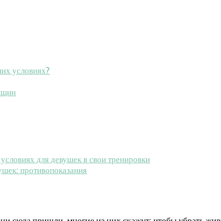
них условиях?
нщин
 условиях для девушек в свои тренировки
ушек: противопоказания
они сюда пришли, многие из них скажут: чтобы убрать жив