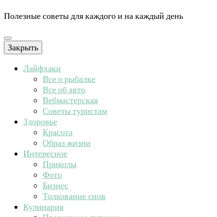
Полезные советы для каждого и на каждый день
Закрыть
Лайфхаки
Все о рыбалке
Все об авто
Вебмастерская
Советы туристам
Здоровье
Красота
Образ жизни
Интересное
Приколы
Фото
Бизнес
Толкование снов
Кулинария