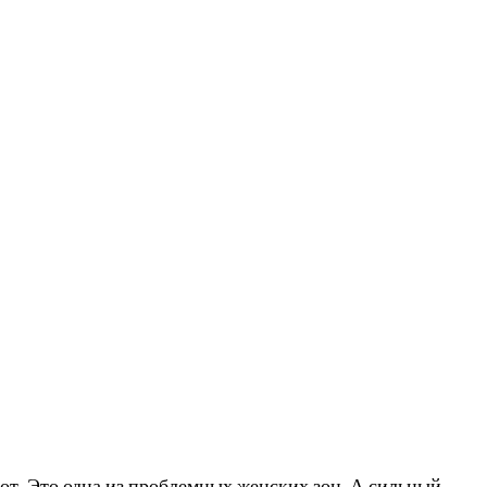
от. Это одна из проблемных женских зон. А сильный,