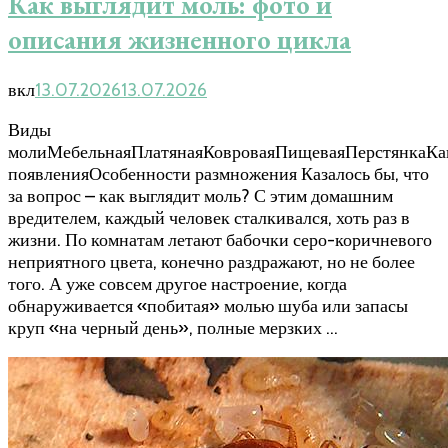
Как выглядит моль: фото и
описания жизненного цикла
вкл
13.07.2026
13.07.2026
Виды
молиМебельнаяПлатянаяКовроваяПищеваяПерстянкаК
появленияОсобенности размножения Казалось бы, что
за вопрос – как выглядит моль? С этим домашним
вредителем, каждый человек сталкивался, хоть раз в
жизни. По комнатам летают бабочки серо-коричневого
неприятного цвета, конечно раздражают, но не более
того. А уже совсем другое настроение, когда
обнаруживается «побитая» молью шуба или запасы
круп «на черный день», полные мерзких …