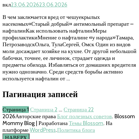
вкл
23.06.2026
23.06.2026
В чем заключается вред от чешуекрылых
насекомых«Старый добрый» антимольный препарат –
нафталинКак использовать нафталинМеры
профилактикиМнение о нафталине «у народа»Тамара,
ПетрозаводскОльга, ТулаСергей, Омск Один из видов
моли досаждает хозяйке на кухне. От другой небольшой
бабочки, точнее, ее личинок, страдает одежда и
предметы обихода. Избавляться от домашних вредителя
нужно однозначно. Среди средств борьбы активно
используется нафталин от …
Пагинация записей
Страница
1
Страница
2
…
Страница
22
2026Авторские права
Блог полезных советов
.
Blossom
Mommy Blog | Разработана
Темы Blossom
. На
платформе
WordPress
.
Политика блога
НАВЕРХ