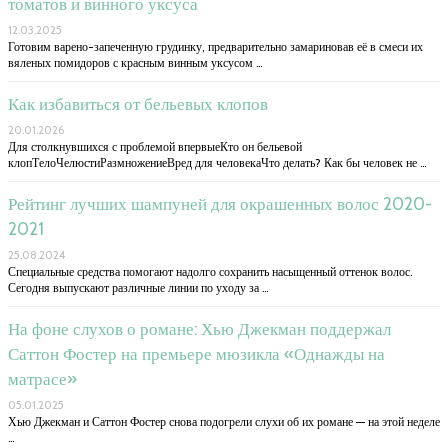
томатов и винного уксуса
12.03.2025
Готовим варено-запеченную грудинку, предварительно замариновав её в смеси их
вяленых помидоров с красным винным уксусом …
Как избавиться от бельевых клопов
20.01.2026
Для столкнувшихся с проблемой впервыеКто он бельевой
клопТелоЧелюстиРазмножениеВред для человекаЧто делать? Как бы человек не …
Рейтинг лучших шампуней для окрашенных волос 2020-
2021
25.08.2024
Специальные средства помогают надолго сохранить насыщенный оттенок волос.
Сегодня выпускают различные линии по уходу за …
На фоне слухов о романе: Хью Джекман поддержал
Саттон Фостер на премьере мюзикла «Однажды на
матрасе»
05.01.2025
Хью Джекман и Саттон Фостер снова подогрели слухи об их романе — на этой неделе
…