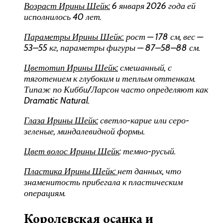
Возраст Ирины Шейк
:
6 января 2026 года ей
исполнилось 40 лет.
Параметры Ирины Шейк
:
рост — 178 см, вес —
53–55 кг, параметры фигуры — 87–58–88 см.
Цветотип Ирины Шейк
:
смешанный, с
тяготением к глубоким и теплым оттенкам.
Типаж по Кибби/Ларсон часто определяют как
Dramatic Natural.
Глаза Ирины Шейк
:
светло-карие или серо-
зеленые, миндалевидной формы.
Цвет волос Ирины Шейк
: темно-русый.
Пластика Ирины Шейк
:
нет данных, что
знаменитость прибегала к пластическим
операциям.
Королевская осанка и