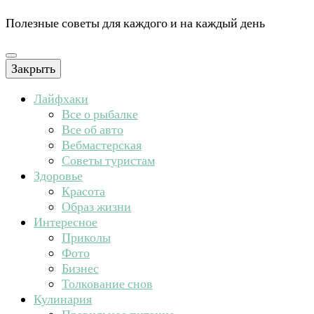
Полезные советы для каждого и на каждый день
Закрыть
Лайфхаки
Все о рыбалке
Все об авто
Вебмастерская
Советы туристам
Здоровье
Красота
Образ жизни
Интересное
Приколы
Фото
Бизнес
Толкование снов
Кулинария