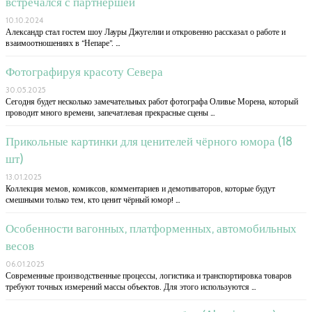
встречался с партнершей
10.10.2024
Александр стал гостем шоу Лауры Джугелии и откровенно рассказал о работе и
взаимоотношениях в “Непаре”. …
Фотографируя красоту Севера
30.05.2025
Сегодня будет несколько замечательных работ фотографа Оливье Морена, который
проводит много времени, запечатлевая прекрасные сцены …
Прикольные картинки для ценителей чёрного юмора (18
шт)
13.01.2025
Коллекция мемов, комиксов, комментариев и демотиваторов, которые будут
смешными только тем, кто ценит чёрный юмор! …
Особенности вагонных, платформенных, автомобильных
весов
06.01.2025
Современные производственные процессы, логистика и транспортировка товаров
требуют точных измерений массы объектов. Для этого используются …