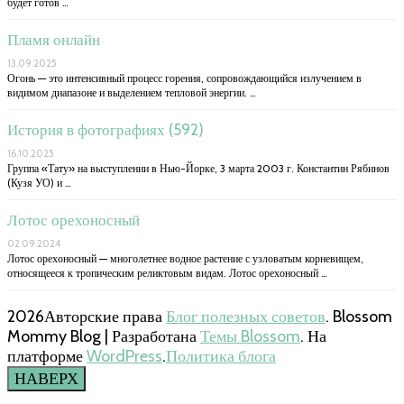
будет готов …
Пламя онлайн
13.09.2025
Огонь — это интенсивный процесс горения, сопровождающийся излучением в
видимом диапазоне и выделением тепловой энергии. …
История в фотографиях (592)
16.10.2025
Группа «Тату» на выступлении в Нью-Йорке, 3 марта 2003 г. Константин Рябинов
(Кузя УО) и …
Лотос орехоносный
02.09.2024
Лотос орехоносный — многолетнее водное растение с узловатым корневищем,
относящееся к тропическим реликтовым видам. Лотос орехоносный …
2026Авторские права
Блог полезных советов
.
Blossom
Mommy Blog | Разработана
Темы Blossom
. На
платформе
WordPress
.
Политика блога
НАВЕРХ