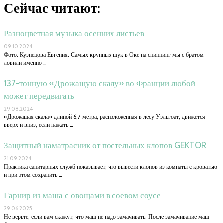
Сейчас читают:
Разноцветная музыка осенних листьев
09.10.2024
Фото: Кузнецова Евгения. Самых крупных щук в Оке на спиннинг мы с братом
ловили именно …
137-тонную «Дрожащую скалу» во Франции любой
может передвигать
29.08.2024
«Дрожащая скала» длиной 6,7 метра, расположенная в лесу Уэльгоат, движется
вверх и вниз, если нажать …
Защитный наматрасник от постельных клопов GEKTOR
21.09.2024
Практика санитарных служб показывает, что вывести клопов из комнаты с кроватью
и при этом сохранить …
Гарнир из маша с овощами в соевом соусе
29.06.2025
Не верьте, если вам скажут, что маш не надо замачивать. После замачивание маш