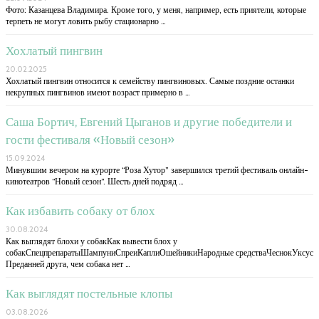
Фото: Казанцева Владимира. Кроме того, у меня, например, есть приятели, которые
терпеть не могут ловить рыбу стационарно …
Хохлатый пингвин
20.02.2025
Хохлатый пингвин относится к семейству пингвиновых. Самые поздние останки
некрупных пингвинов имеют возраст примерно в …
Саша Бортич, Евгений Цыганов и другие победители и
гости фестиваля «Новый сезон»
15.09.2024
Минувшим вечером на курорте “Роза Хутор” завершился третий фестиваль онлайн-
кинотеатров “Новый сезон”. Шесть дней подряд …
Как избавить собаку от блох
30.08.2024
Как выглядят блохи у собакКак вывести блох у
собакСпецпрепаратыШампуниСпреиКаплиОшейникиНародные средстваЧеснокУксус
Преданней друга, чем собака нет …
Как выглядят постельные клопы
03.08.2026