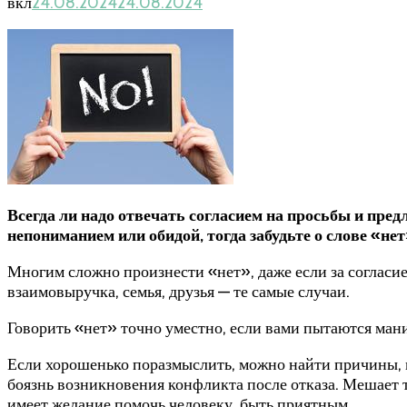
вкл
24.08.2024
24.08.2024
Всегда ли надо отвечать согласием на просьбы и пред
непониманием или обидой, тогда забудьте о слове «нет
Многим сложно произнести «нет», даже если за согласием
взаимовыручка, семья, друзья — те самые случаи.
Говорить «нет» точно уместно, если вами пытаются ман
Если хорошенько поразмыслить, можно найти причины, м
боязнь возникновения конфликта после отказа. Мешает 
имеет желание помочь человеку, быть приятным.