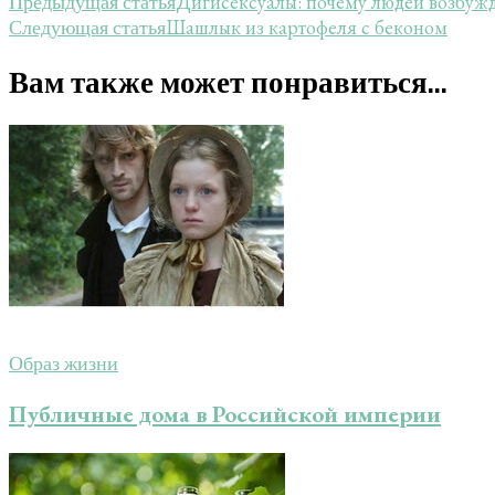
Дигисексуалы: почему людей возбужд
Предыдущая статья
Шашлык из картофеля с беконом
Следующая статья
Вам также может понравиться...
Образ жизни
Публичные дома в Российской империи