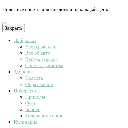
Полезные советы для каждого и на каждый день
Закрыть
Лайфхаки
Все о рыбалке
Все об авто
Вебмастерская
Советы туристам
Здоровье
Красота
Образ жизни
Интересное
Приколы
Фото
Бизнес
Толкование снов
Кулинария