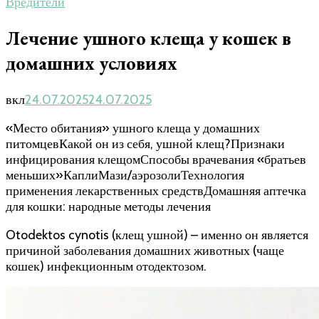
Вредители
Лечение ушного клеща у кошек в
домашних условиях
вкл
24.07.2025
24.07.2025
«Место обитания» ушного клеща у домашних
питомцевКакой он из себя, ушной клещ?Признаки
инфицирования клещомСпособы врачевания «братьев
меньших»КаплиМази/аэрозолиТехнология
применения лекарственных средствДомашняя аптечка
для кошки: народные методы лечения
Otodektos cynotis (клещ ушной) – именно он является
причиной заболевания домашних животных (чаще
кошек) инфекционным отодектозом.