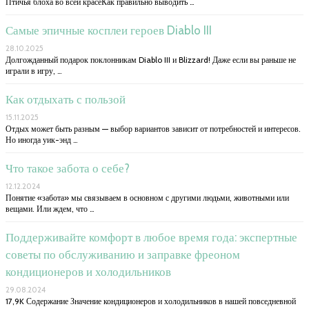
Птичья блоха во всей красеКак правильно выводить …
Самые эпичные косплеи героев Diablo III
28.10.2025
Долгожданный подарок поклонникам Diablo III и Blizzard! Даже если вы раньше не
играли в игру, …
Как отдыхать с пользой
15.11.2025
Отдых может быть разным — выбор вариантов зависит от потребностей и интересов.
Но иногда уик-энд …
Что такое забота о себе?
12.12.2024
Понятие «забота» мы связываем в основном с другими людьми, животными или
вещами. Или ждем, что …
Поддерживайте комфорт в любое время года: экспертные
советы по обслуживанию и заправке фреоном
кондиционеров и холодильников
29.08.2024
17,9K Содержание Значение кондиционеров и холодильников в нашей повседневной