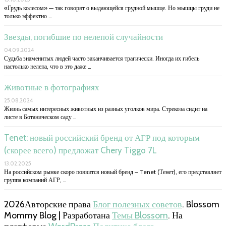
«Грудь колесом» — так говорят о выдающейся грудной мышце. Но мышцы груди не
только эффектно …
Звезды, погибшие по нелепой случайности
04.09.2024
Судьба знаменитых людей часто заканчивается трагически. Иногда их гибель
настолько нелепа, что в это даже …
Животные в фотографиях
25.08.2024
Жизнь самых интересных животных из разных уголков мира. Стрекоза сидит на
листе в Ботаническом саду …
Tenet: новый российский бренд от АГР под которым
(скорее всего) предложат Chery Tiggo 7L
13.02.2025
На российском рынке скоро появится новый бренд – Tenet (Тенет), его представляет
группа компаний АГР, …
2026Авторские права
Блог полезных советов
.
Blossom
Mommy Blog | Разработана
Темы Blossom
. На