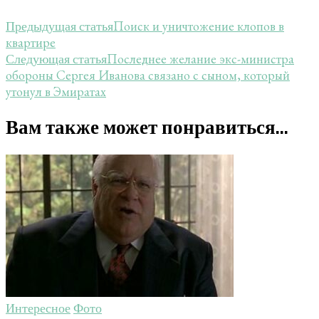
Поиск и уничтожение клопов в
Предыдущая статья
квартире
Последнее желание экс-министра
Следующая статья
обороны Сергея Иванова связано с сыном, который
утонул в Эмиратах
Вам также может понравиться...
Интересное
Фото