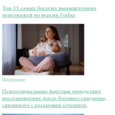
Топ-15 самых богатых вымышленных
персонажей по версии Forbes
Интересное
Психосоциальные факторы определяют
восстановление после болевого синдрома,
связанного с кесаревым сечением.