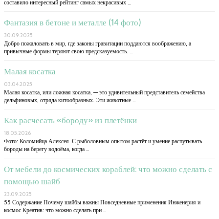
составило интересный рейтинг самых некрасивых …
Фантазия в бетоне и металле (14 фото)
30.09.2025
Добро пожаловать в мир, где законы гравитации поддаются воображению, а
привычные формы теряют свою предсказуемость. …
Малая косатка
03.04.2025
Малая косатка, или ложная косатка, — это удивительный представитель семейства
дельфиновых, отряда китообразных. Эти животные …
Как расчесать «бороду» из плетёнки
18.05.2026
Фото: Коломийца Алексея. С рыболовным опытом растёт и умение распутывать
бороды на берегу водоёма, когда …
От мебели до космических кораблей: что можно сделать с
помощью шайб
23.09.2025
55 Содержание Почему шайбы важны Повседневные применения Инженерия и
космос Креатив: что можно сделать при …