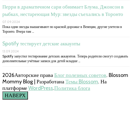
Перри в драматичном сари обнимает Блума, Джонсон в
рыбках, нестареющая Мур: звезды съехались в Торонто
07.09.2024
Пока одни звезды вышагивают по красной дорожке в Венеции, другие улетели в
Торонто. Вчера там …
Spotify тестирует детские аккаунты
13.09.2024
Spotify запустил тестирование детских аккаунтов. Теперь родители смогут создавать
дополнительные учётные записи для детей младше …
2026Авторские права
Блог полезных советов
.
Blossom
Mommy Blog | Разработана
Темы Blossom
. На
платформе
WordPress
.
Политика блога
НАВЕРХ