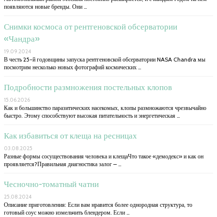
появляются новые бренды. Они …
Снимки космоса от рентгеновской обсерватории
«Чандра»
19.09.2024
В честь 25-й годовщины запуска рентгеновской обсерватории NASA Chandra мы
посмотрим несколько новых фотографий космических …
Подробности размножения постельных клопов
15.06.2026
Как и большинство паразитических насекомых, клопы размножаются чрезвычайно
быстро. Этому способствуют высокая питательность и энергетическая …
Как избавиться от клеща на ресницах
03.08.2025
Разные формы сосуществования человека и клещаЧто такое «демодекс» и как он
проявляется?Правильная диагностика залог – …
Чесночно-томатный чатни
25.08.2024
Описание приготовления: Если вам нравится более однородная структура, то
готовый соус можно измельчить блендером. Если …