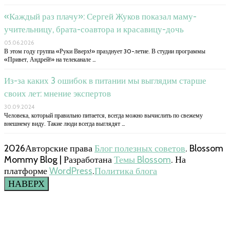
«Каждый раз плачу»: Сергей Жуков показал маму-
учительницу, брата-соавтора и красавицу-дочь
05.06.2026
В этом году группа «Руки Вверх!» празднует 30-летие. В студии программы
«Привет, Андрей!» на телеканале …
Из-за каких 3 ошибок в питании мы выглядим старше
своих лет: мнение экспертов
30.09.2024
Человека, который правильно питается, всегда можно вычислить по свежему
внешнему виду. Такие люди всегда выглядят …
2026Авторские права
Блог полезных советов
.
Blossom
Mommy Blog | Разработана
Темы Blossom
. На
платформе
WordPress
.
Политика блога
НАВЕРХ