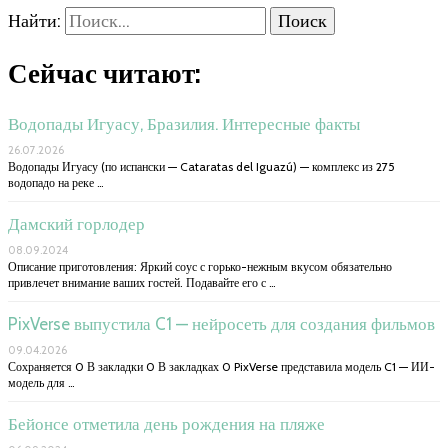
Найти:
Сейчас читают:
Водопады Игуасу, Бразилия. Интересные факты
26.07.2026
Водопады Игуасу (по испански — Cataratas del Iguazú) — комплекс из 275
водопадо на реке …
Дамский горлодер
08.09.2024
Описание приготовления: Яркий соус с горько-нежным вкусом обязательно
привлечет внимание ваших гостей. Подавайте его с …
PixVerse выпустила C1 — нейросеть для создания фильмов
09.04.2026
Сохраняется 0 В закладки 0 В закладках 0 PixVerse представила модель C1 — ИИ-
модель для …
Бейонсе отметила день рождения на пляже