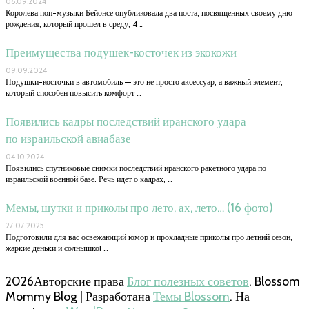
06.09.2024
Королева поп-музыки Бейонсе опубликовала два поста, посвященных своему дню
рождения, который прошел в среду, 4 …
Преимущества подушек-косточек из экокожи
09.09.2024
Подушки-косточки в автомобиль — это не просто аксессуар, а важный элемент,
который способен повысить комфорт …
Появились кадры последствий иранского удара
по израильской авиабазе
04.10.2024
Появились спутниковые снимки последствий иранского ракетного удара по
израильской военной базе. Речь идет о кадрах, …
Мемы, шутки и приколы про лето, ах, лето… (16 фото)
27.07.2025
Подготовили для вас освежающий юмор и прохладные приколы про летний сезон,
жаркие деньки и солнышко! …
2026Авторские права
Блог полезных советов
.
Blossom
Mommy Blog | Разработана
Темы Blossom
. На