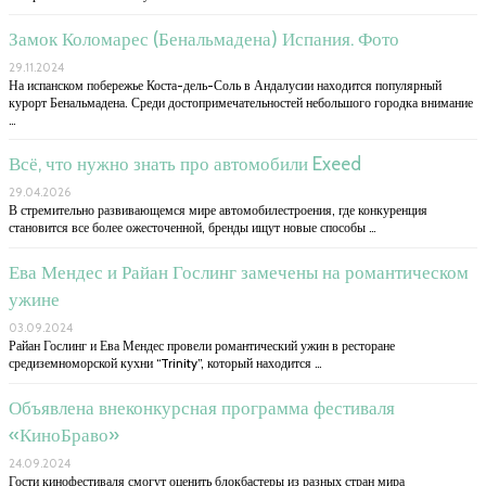
Замок Коломарес (Бенальмадена) Испания. Фото
29.11.2024
На испанском побережье Коста-дель-Соль в Андалусии находится популярный
курорт Бенальмадена. Среди достопримечательностей небольшого городка внимание
…
Всё, что нужно знать про автомобили Exeed
29.04.2026
В стремительно развивающемся мире автомобилестроения, где конкуренция
становится все более ожесточенной, бренды ищут новые способы …
Ева Мендес и Райан Гослинг замечены на романтическом
ужине
03.09.2024
Райан Гослинг и Ева Мендес провели романтический ужин в ресторане
средиземноморской кухни “Trinity”, который находится …
Объявлена внеконкурсная программа фестиваля
«КиноБраво»
24.09.2024
Гости кинофестиваля смогут оценить блокбастеры из разных стран мира