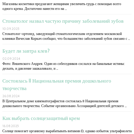
Магазины косметики предлагают женщинам увеличить грудь с помощью всего
одного крема. Достаточно нанести его на …
Стоматолог назвал частую причину заболеваний зубов
10.09.2025
Стоматолог-ортопед, заведующий стоматологическим отделением московской
клиники Вячеслав Коркач сообщил, что большинство заболеваний зубов связано с …
Будет ли завтра клев?
02.09.2024
Фото: Яншевского Андрея. Один из собеседников сослался на банальные истины:
дескать, и давление зашкаливало, и …
Состоялась II Национальная премия дошкольного
творчества
26.08.2024
В Центральном доме кинематографистов состоялась II Национальная премия
дошкольного творчества. Событие организовано Ассоциацией деятелей детского …
Как выбрать солнцезащитный крем
16.08.2025
Солнце помогает организму вырабатывать витамин D, однако избыток ультрафиолета