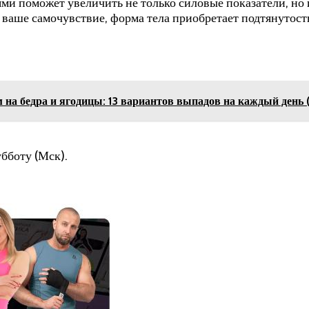
и поможет увеличить не только силовые показатели, но и
ся ваше самочувствие, форма тела приобретает подтянутост
а бедра и ягодицы: 13 вариантов выпадов на каждый день (
бботу (Мск).