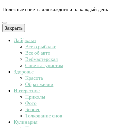
Полезные советы для каждого и на каждый день
Закрыть
Лайфхаки
Все о рыбалке
Все об авто
Вебмастерская
Советы туристам
Здоровье
Красота
Образ жизни
Интересное
Приколы
Фото
Бизнес
Толкование снов
Кулинария