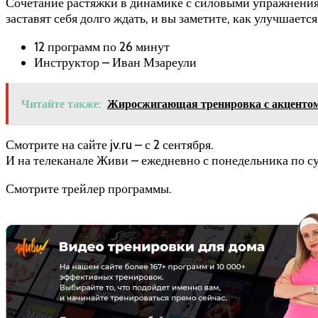
Сочетание растяжки в динамике с силовыми упражнениям
заставят себя долго ждать, и вы заметите, как улучшает
12 программ по 26 минут
Инструктор – Иван Мзареули
Читайте также:
Жиросжигающая тренировка с акцентом н
Смотрите на сайте jv.ru – с 2 сентября.
И на телеканале Живи – ежедневно с понедельника по су
Смотрите трейлер программы.