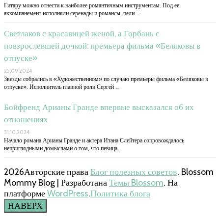
Гитару можно отнести к наиболее романтичным инструментам. Под ее
аккомпанемент исполняли серенады и романсы, пели …
Светлаков с красавицей женой, а Горбань с
повзрослевшей дочкой: премьера фильма «Беляковы в
отпуске»
25.09.2024
Звезды собрались в «Художественном» по случаю премьеры фильма «Беляковы в
отпуске». Исполнитель главной роли Сергей …
Бойфренд Арианы Гранде впервые высказался об их
отношениях
31.10.2024
Начало романа Арианы Гранде и актера Итана Слейтера сопровождалось
неприглядными домыслами о том, что певица …
2026Авторские права
Блог полезных советов
.
Blossom
Mommy Blog | Разработана
Темы Blossom
. На
платформе
WordPress
.
Политика блога
НАВЕРХ