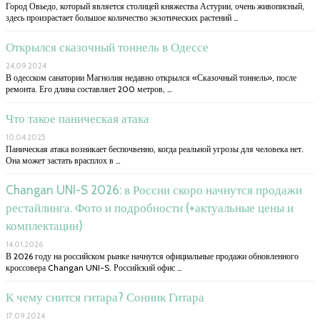
Город Овьедо, который является столицей княжества Астурии, очень живописный,
здесь произрастает большое количество экзотических растений …
Открылся сказочный тоннель в Одессе
24.09.2024
В одесском санатории Магнолия недавно открылся «Сказочный тоннель», после
ремонта. Его длина составляет 200 метров, …
Что такое паническая атака
10.04.2025
Паническая атака возникает беспочвенно, когда реальной угрозы для человека нет.
Она может застать врасплох в …
Changan UNI-S 2026: в России скоро начнутся продажи
рестайлинга. Фото и подробности (+актуальные цены и
комплектации)
14.01.2026
В 2026 году на российском рынке начнутся официальные продажи обновленного
кроссовера Changan UNI-S. Российский офис …
К чему снится гитара? Сонник Гитара
17.09.2024