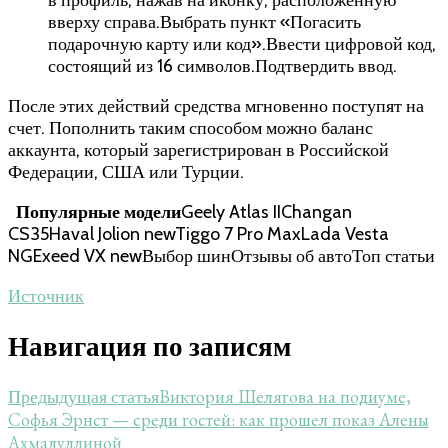
в профиль, нажав на иконку, расположенную
вверху справа.Выбрать пункт «Погасить
подарочную карту или код».Ввести цифровой код,
состоящий из 16 символов.Подтвердить ввод.
После этих действий средства мгновенно поступят на
счет. Пополнить таким способом можно баланс
аккаунта, который зарегистрирован в Российской
Федерации, США или Турции.
Популярные модели
Geely Atlas IIChangan
CS35Haval Jolion newTiggo 7 Pro MaxLada Vesta
NGExeed VX newВыбор шинОтзывы об автоТоп статьи
Источник
Навигация по записям
Виктория Шелягова на подиуме,
Предыдущая статья
Софья Эрнст — среди гостей: как прошел показ Алены
Ахмадуллиной