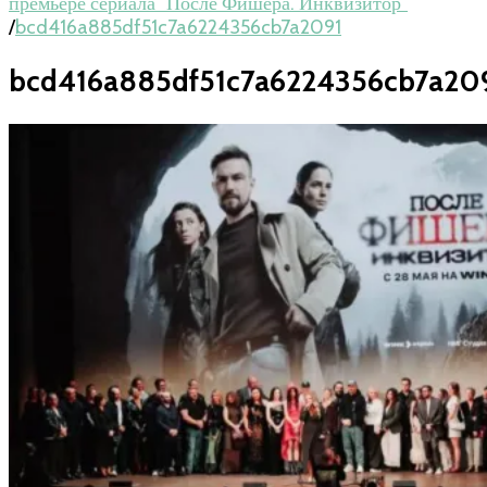
премьере сериала "После Фишера. Инквизитор"
/
bcd416a885df51c7a6224356cb7a2091
bcd416a885df51c7a6224356cb7a20