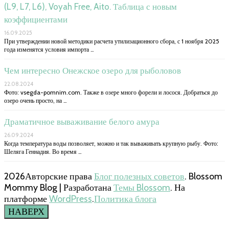
(L9, L7, L6), Voyah Free, Aito. Таблица с новым
коэффициентами
16.09.2025
При утверждении новой методики расчета утилизационного сбора, с 1 ноября 2025
года изменятся условия импорта …
Чем интересно Онежское озеро для рыболовов
22.08.2024
Фото: vsegda-pomnim.com. Также в озере много форели и лосося. Добраться до
озеро очень просто, на …
Драматичное вываживание белого амура
26.09.2024
Когда температура воды позволяет, можно и так вываживать крупную рыбу. Фото:
Шеляга Геннадия. Во время …
2026Авторские права
Блог полезных советов
.
Blossom
Mommy Blog | Разработана
Темы Blossom
. На
платформе
WordPress
.
Политика блога
НАВЕРХ