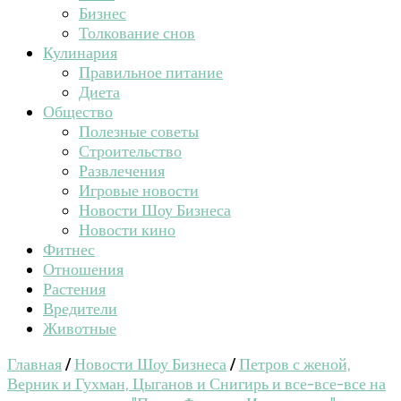
Бизнес
Толкование снов
Кулинария
Правильное питание
Диета
Общество
Полезные советы
Строительство
Развлечения
Игровые новости
Новости Шоу Бизнеса
Новости кино
Фитнес
Отношения
Растения
Вредители
Животные
Главная
/
Новости Шоу Бизнеса
/
Петров с женой,
Верник и Гухман, Цыганов и Снигирь и все-все-все на