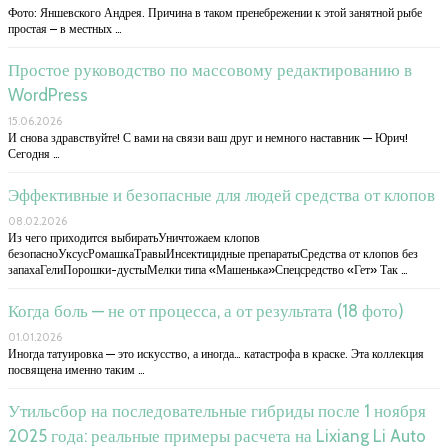
Фото: Яншевского Андрея. Причина в таком пренебрежении к этой занятной рыбе
простая – в местных …
Простое руководство по массовому редактированию в
WordPress
15.06.2026
И снова здравствуйте! С вами на связи ваш друг и немного наставник — Юрич!
Сегодня …
Эффективные и безопасные для людей средства от клопов
08.02.2026
Из чего приходится выбиратьУничтожаем клопов
безопасноУксусРомашкаТравыИнсектицидные препаратыСредства от клопов без
запахаГелиПорошки-дустыМелки типа «Машенька»Спецсредство «Гет» Так …
Когда боль — не от процесса, а от результата (18 фото)
01.01.2026
Иногда татуировка — это искусство, а иногда… катастрофа в краске. Эта коллекция
посвящена именно таким …
Утильсбор на последовательные гибриды после 1 ноября
2025 года: реальные примеры расчета на Lixiang Li Auto