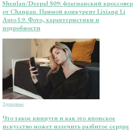
Shenlan/Deepal S09: флагманский кроссовер
от Changan. Прямой конкурент Lixiang Li
Auto L9. Фото, характеристики и
подробности
Здоровье
Что такое кинцуги и как это японское
искусство может излечить разбитое сердце