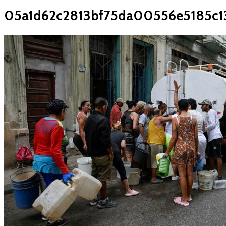
05a1d62c2813bf75da00556e5185c1