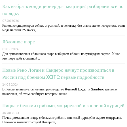
Как выбрать кондиционер для квартиры: разбираем всё по
порядку
07.06.2026
Рынок кондиционеров сейчас огромный, и человеку без опыта легко потеряться: одни
модели стоят 25 тысяч, …
Яблочное пюре
01.09.2024
Для приготовления яблочного пюре выбираем яблоки полутвёрдых сортов. У нас
это пюре идёт к овсяной …
Новые Рено Логан и Сандеро начнут производиться в
России под брендом XCITE: первые подробности
24.09.2024
В России планируется начать производство Renault Logan и Sandero третьего
поколения, об этом сообщает телеграм-канал …
Пицца с белыми грибами, моцареллой и копченой курицей
30.08.2024
Печем домашнюю пиццу с белыми грибами, копченой курицей и сыром моцарелла.
Никакого томатного соуса! Поверьте, …