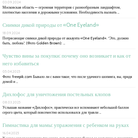
03.09.2024
Московская область — огромная территория с разнообразным ландшафтом,
плотностью населения и дорожными условиями. Необходимость вызвать …
Снимки дикой природы от «One Eyeland»
18.09.2024
Потрясающие снимки дикой природы от аккаунта «One Eyeland». “Это, должно
быть, любовь”. (Фото Golden Brown): …
Чувство вины за покупки: почему оно возникает и как от
него избавиться
05.04.2025
Фото: freepik.com Бывало ли с вами такое, что после удачного шопинга, вы, придя
домой и …
Дихлофос для уничтожения постельных клопов
08.03.2025
Услышав название «Дихлофос», практически все вспоминают небольшой баллон
серого цвета, который повсеместно использовался для травли …
Гимнастика для мамы: упражнения с ребенком на руках
16.04.2025