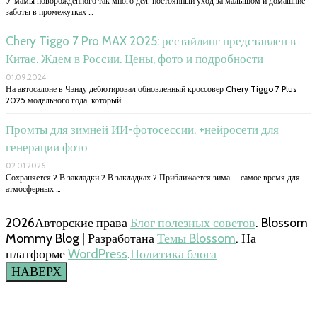
У мамы новорожденного так много дел: постоянный уход за малышом и домашние
заботы в промежутках …
Chery Tiggo 7 Pro MAX 2025: рестайлинг представлен в
Китае. Ждем в России. Цены, фото и подробности
01.09.2024
На автосалоне в Чэнду дебютировал обновленный кроссовер Chery Tiggo 7 Plus
2025 модельного года, который …
Промты для зимней ИИ-фотосессии, +нейросети для
генерации фото
02.01.2026
Сохраняется 2 В закладки 2 В закладках 2 Приближается зима — самое время для
атмосферных …
2026Авторские права
Блог полезных советов
.
Blossom
Mommy Blog | Разработана
Темы Blossom
. На
платформе
WordPress
.
Политика блога
НАВЕРХ