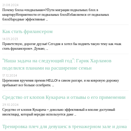
21.08.2024
Почему блоха «подвальная»?Пути миграции подвальных блох в
квартируНеприятности от подвальных блохИзбавляемся от подвальных
блохНародные эффективные …
Как стать фрилансером
14.05.2025
Приветствую, дорогие друзья! Сегодня я хотел бы поднять такую тему как «как
стать фрилансером». Думаю, …
“Наша задача на следующий год”: Гарик Харламов
поделился планами на расширение семьи
17.12.2024
Церемония вручения премии HELLO! в самом разгаре, и на ковровую дорожку
пребывает все больше селебрити. …
Средство от клопов Кукарача и отзывы о его применении
29.10.2024
Средство от клопов Кукарача – довольно эффективный и вполне доступный
инсектицид, который нередко используется даже …
Тренировка плеч для девушек: в тренажерном зале и дома