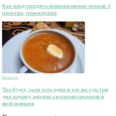
Как предупредить возникновение отеков: 3
простых упражнения
Красота
Что будет, если есть один и тот же суп три
дня подряд: мнение гастроэнтерологов и
шеф-поваров