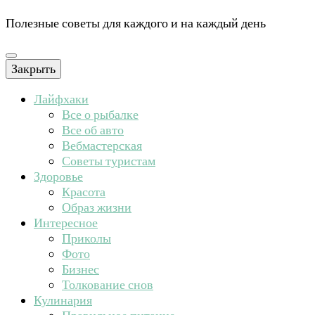
Полезные советы для каждого и на каждый день
Закрыть
Лайфхаки
Все о рыбалке
Все об авто
Вебмастерская
Советы туристам
Здоровье
Красота
Образ жизни
Интересное
Приколы
Фото
Бизнес
Толкование снов
Кулинария