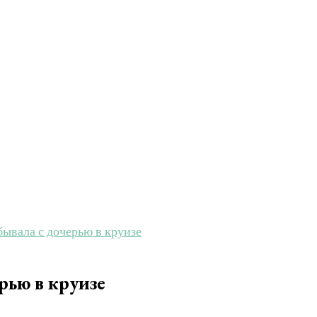
ывала с дочерью в круизе
рью в круизе