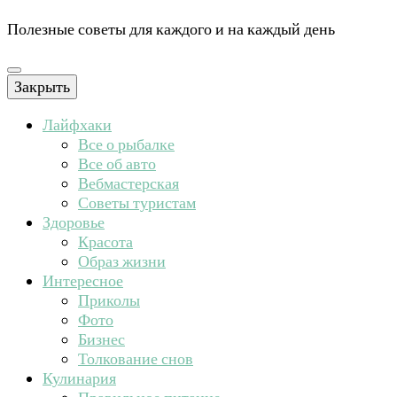
Полезные советы для каждого и на каждый день
Закрыть
Лайфхаки
Все о рыбалке
Все об авто
Вебмастерская
Советы туристам
Здоровье
Красота
Образ жизни
Интересное
Приколы
Фото
Бизнес
Толкование снов
Кулинария