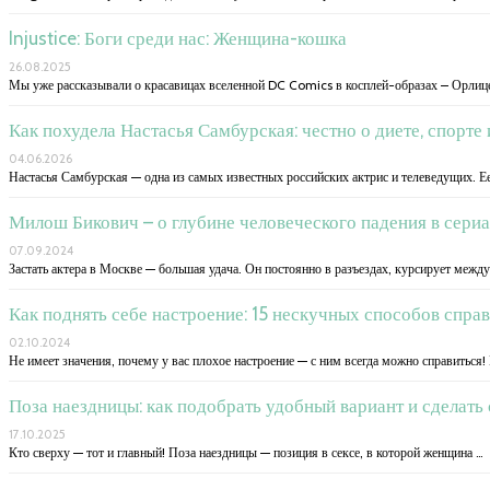
Injustice: Боги среди нас: Женщина-кошка
26.08.2025
Мы уже рассказывали о красавицах вселенной DC Comics в косплей-образах – Орлиц
Как похудела Настасья Самбурская: честно о диете, спорте
04.06.2026
Настасья Самбурская — одна из самых известных российских актрис и телеведущих. Ее
Милош Бикович – о глубине человеческого падения в сери
07.09.2024
Застать актера в Москве — большая удача. Он постоянно в разъездах, курсирует меж
Как поднять себе настроение: 15 нескучных способов спра
02.10.2024
Не имеет значения, почему у вас плохое настроение — с ним всегда можно справиться!
Поза наездницы: как подобрать удобный вариант и сделать
17.10.2025
Кто сверху — тот и главный! Поза наездницы — позиция в сексе, в которой женщина …