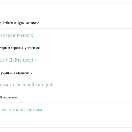
е, Рэйвен и Чудо-женщине. …
 и ограничениях
 яркая харизма, уверенная …
але «Дайте шоу!»
ду родным Белградом …
виться с осенней хандрой
 Предлагаем …
 секс незабываемым