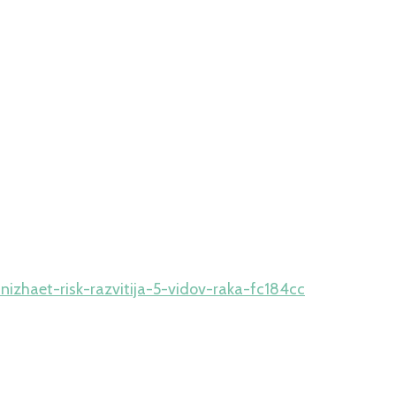
nizhaet-risk-razvitija-5-vidov-raka-fc184cc