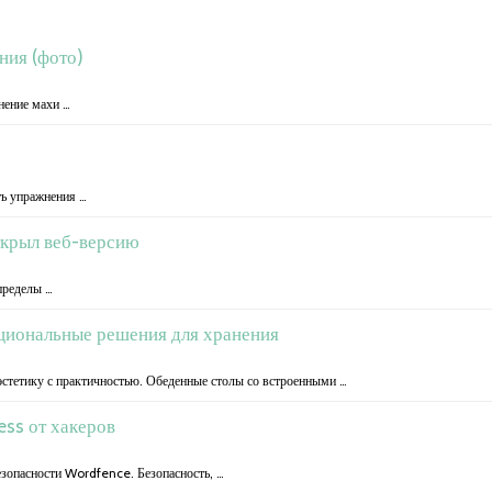
ния (фото)
жнение махи …
ть упражнения …
ткрыл веб-версию
пределы …
циональные решения для хранения
эстетику с практичностью. Обеденные столы со встроенными …
ess от хакеров
езопасности Wordfence. Безопасность, …