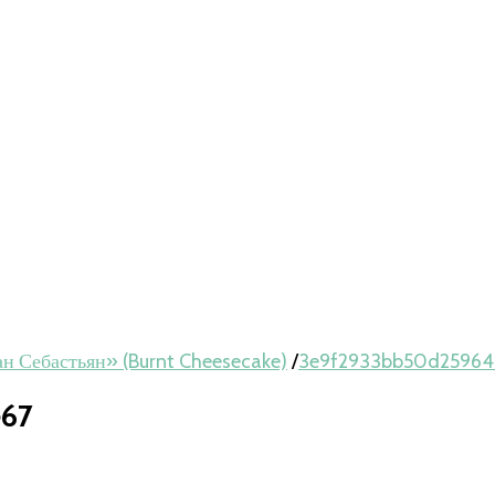
ан Себастьян» (Burnt Cheesecake)
/
3e9f2933bb50d25964
e67