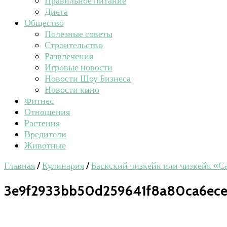
Правильное питание
Диета
Общество
Полезные советы
Строительство
Развлечения
Игровые новости
Новости Шоу Бизнеса
Новости кино
Фитнес
Отношения
Растения
Вредители
Животные
Главная
/
Кулинария
/
Баскский чизкейк или чизкейк «С
3e9f2933bb50d259641f8a80ca6ec