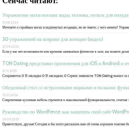
Сейчас читают:
Упражнение махи ногами: виды, техника, польза для похуде
31.08.2024
Мечтаете о стройных ногах и подтянутых ягодицах, но не знаете, с чего начать? Упра
30 упражнений на коврике для женщин (видео)
27.09.2024
Если у вас нет возможности или времени заниматься фитнесом в зале, вы можете дела
TON Dating представил приложения для iOS и Android и о
27.11.2025
Сохраняется 0 В закладки 0 В закладках 0 Сервис знакомств TON Dating вышел за 
Обеденный стол со встроенными ящиками и полками: функ
13.02.2026
Современная кухонная мебель стремится к максимальной функциональности, сочетая 
Руководство по Wordfence: как защитить свой сайт WordPr
29.09.2025
Приветствую, друзья! Сегодня я бы хотел рассказать вам об очень хорошем плагине б