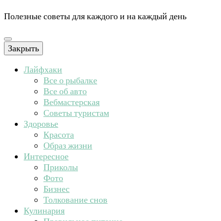
Полезные советы для каждого и на каждый день
Закрыть
Лайфхаки
Все о рыбалке
Все об авто
Вебмастерская
Советы туристам
Здоровье
Красота
Образ жизни
Интересное
Приколы
Фото
Бизнес
Толкование снов
Кулинария