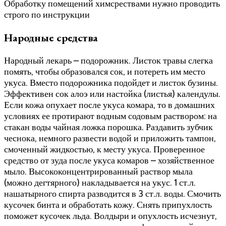
Обработку помещений химсрествами нужно проводить
строго по инструкции
Народные средства
Народный лекарь – подорожник. Листок травы слегка
помять, чтобы образовался сок, и потереть им место
укуса. Вместо подорожника подойдет и листок бузины.
Эффективен сок алоэ или настойка (листья) календулы.
Если кожа опухает после укуса комара, то в домашних
условиях ее протирают водным содовым раствором: на
стакан воды чайная ложка порошка. Раздавить зубчик
чеснока, немного развести водой и приложить тампон,
смоченный жидкостью, к месту укуса. Проверенное
средство от зуда после укуса комаров – хозяйственное
мыло. Высококонцентрированный раствор мыла
(можно дегтярного) накладывается на укус. 1 ст.л.
нашатырного спирта разводится в 3 ст.л. воды. Смочить
кусочек бинта и обработать кожу. Снять припухлость
поможет кусочек льда. Волдыри и опухлость исчезнут,