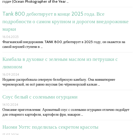
года» (Ocean Photographer of the Year …
Tank 800 дебютирует в конце 2025 года. Все
подробности о самом крупном и дорогом внедорожнике
марки
16.06.2025
Флагманский внедорожник TANK 800 дебютирует в 2025 году, он окажется на
самой верхней ступени в …
Камбала в духовке с зеленым маслом из петрушки с
лимоном
16.09.2024
Недавно распробовала северную белобрюхую камбалу. Она миниатюрнее
черноморской, но всё равно вкусная (но чёрноморский калкан …
Соус белый с солеными огурцами
14.10.2024
Описание приготовления: Ароматный соус с солеными огурцами отлично подойдет
для отварного картофеля, картофеля фри, макарон …
Наоми Уоттс поделилась секретом красоты
17.07.2026