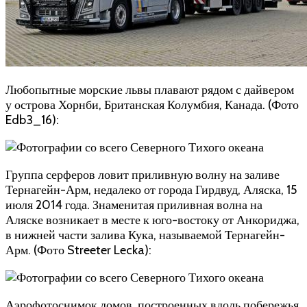
Любопытные морские львы плавают рядом с дайвером
у острова Хорнби, Британская Колумбия, Канада. (Фото
Edb3_16):
Группа серферов ловит приливную волну на заливе
Тернагейн-Арм, недалеко от города Гирдвуд, Аляска, 15
июля 2014 года. Знаменитая приливная волна на
Аляске возникает в месте к юго-востоку от Анкориджа,
в нижней части залива Кука, называемой Тернагейн-
Арм. (Фото Streeter Lecka):
Аэрофотоснимок домов, построенных вдоль побережья