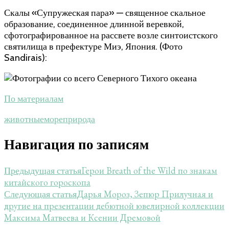
Скалы «Супружеская пара» — священное скальное
образование, соединенное длинной веревкой,
сфотографированное на рассвете возле синтоистского
святилища в префектуре Миэ, Япония. (Фото
Sandirais):
По материалам
животные
море
природа
Навигация по записям
Герои Breath of the Wild по знакам
Предыдущая статья
китайского гороскопа
Дарья Мороз, Зепюр Прилучная и
Следующая статья
другие на презентации дебютной ювелирной коллекции
Максима Матвеева и Ксении Дремовой