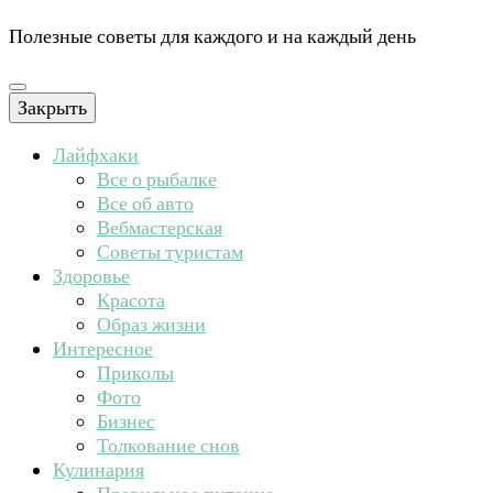
Полезные советы для каждого и на каждый день
Закрыть
Лайфхаки
Все о рыбалке
Все об авто
Вебмастерская
Советы туристам
Здоровье
Красота
Образ жизни
Интересное
Приколы
Фото
Бизнес
Толкование снов
Кулинария