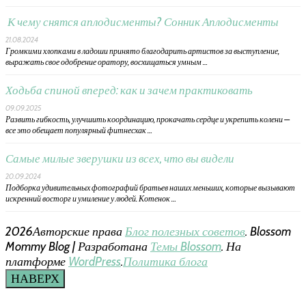
К чему снятся аплодисменты? Сонник Аплодисменты
21.08.2024
Громкими хлопками в ладоши принято благодарить артистов за выступление,
выражать свое одобрение оратору, восхищаться умным …
Ходьба спиной вперед: как и зачем практиковать
09.09.2025
Развить гибкость, улучшить координацию, прокачать сердце и укрепить колени —
все это обещает популярный фитнесхак …
Самые милые зверушки из всех, что вы видели
20.09.2024
Подборка удивительных фотографий братьев наших меньших, которые вызывают
искренний восторг и умиление у людей. Котенок …
2026Авторские права
Блог полезных советов
.
Blossom
Mommy Blog | Разработана
Темы Blossom
. На
платформе
WordPress
.
Политика блога
НАВЕРХ