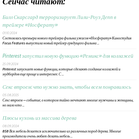
Сейчас читают:
Билл Скарсгард терроризирует Лили-Роуз Депп в
трейлере «Носферату»
01.10.2024
Состоялась премьера нового трейлера фильма ужасов «Носферату» Киностудия
Focus Features выпустила новый трейлер грядущего фильма …
Pinterest запустил новую функцию «Ремикс» для коллажей
25.09.2024
Pinterest запускает новые функции, которые сделают создание коллажей и
мудбордов еще проще и интереснее. С …
Секс втроем: что нужно знать, чтобы всем понравилось
05.08.2025
Секс втроем — событие, о котором тайно мечтают многие мужчины и женщины,
но мало кто …
Плюсы кухонь из массива дерева
08.09.2024
858 Вся мебель делается исключительно из различных пород дерева. Многие
производители очень любят делать мебель …