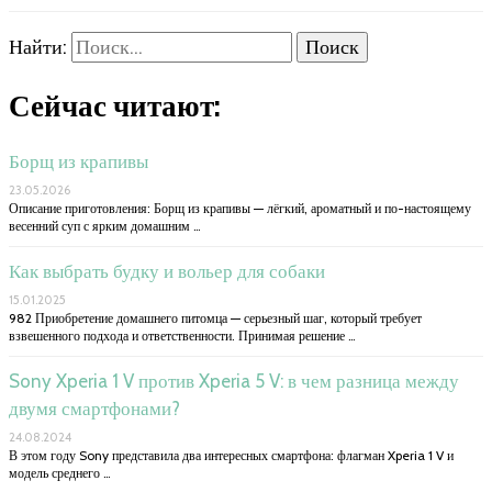
Найти:
Сейчас читают:
Борщ из крапивы
23.05.2026
Описание приготовления: Борщ из крапивы — лёгкий, ароматный и по-настоящему
весенний суп с ярким домашним …
Как выбрать будку и вольер для собаки
15.01.2025
982 Приобретение домашнего питомца — серьезный шаг, который требует
взвешенного подхода и ответственности. Принимая решение …
Sony Xperia 1 V против Xperia 5 V: в чем разница между
двумя смартфонами?
24.08.2024
В этом году Sony представила два интересных смартфона: флагман Xperia 1 V и
модель среднего …