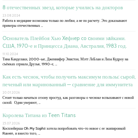
8 отечественных звезд, которые учились на докторов
23.08.2024
Работа в медицине возможна только по любви, а не по расчету. Это доказывают
примеры отечественных …
Ocнователь Плейбоя Хью Xeфнep co cвоими зaйками.
CШA, 1970-е и Принцесса Диана, Австралия, 1983 год.
11.10.2024
Тина Канделаки, 2000-ые, Дженнифер Энистон, Мэтт ЛеБлан и Лиза Кудроу на
съёмках сериала Друзья, 1990-е, …
Как есть чеснок, чтобы получить максимум пользы: сырой,
печеный или маринованный — сравнение для иммунитета
20.01.2026
Стоит только начаться сезону простуд, как разговоры о чесноке вспыхивают с новой
силой. Одни уверяют, …
Королева Титана из Teen Titans
25.07.2026
Косплейерша Oh My Sophii хотела попробовать что-то новое с ее экипировкой
Raven, и вместо того, …