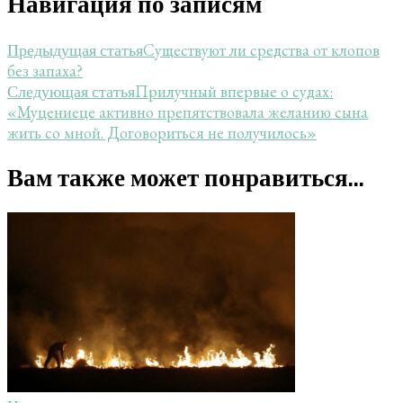
Навигация по записям
Существуют ли средства от клопов
Предыдущая статья
без запаха?
Прилучный впервые о судах:
Следующая статья
«Муцениеце активно препятствовала желанию сына
жить со мной. Договориться не получилось»
Вам также может понравиться...