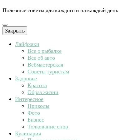
Полезные советы для каждого и на каждый день
Закрыть
Лайфхаки
Все о рыбалке
Все об авто
Вебмастерская
Советы туристам
Здоровье
Красота
Образ жизни
Интересное
Приколы
Фото
Бизнес
Толкование снов
Кулинария