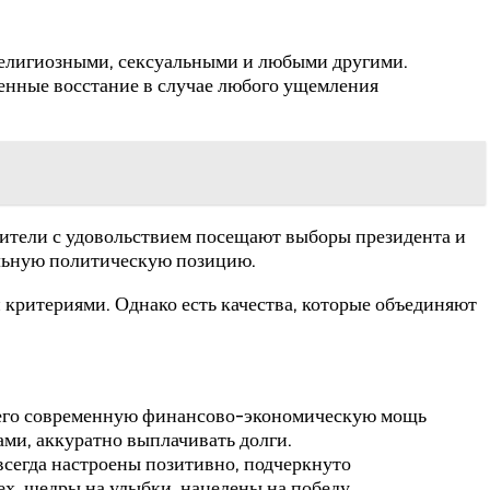
религиозными, сексуальными и любыми другими.
енные восстание в случае любого ущемления
Жители с удовольствием посещают выборы президента и
альную политическую позицию.
ритериями. Однако есть качества, которые объединяют
шего современную финансово-экономическую мощь
ми, аккуратно выплачивать долги.
сегда настроены позитивно, подчеркнуто
х, щедры на улыбки, нацелены на победу.