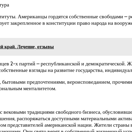
титуты. Американцы гордятся собственные свободами – 
ует закрепленное в конституции право народа на вооруж
й край. Лечение, отзывы
нцев 2-х партий – республиканской и демократической. 
собственные взгляды на развитие государства, индивиду
бытовыми предпочтениями, вероисповеданием, прочими к
иональным менталитетом.
 вековыми традициями свободного бизнеса, обусловив
шения, распоряжаться доступными материальными актива
ом представителей американской нации. Жители страны в
ужающими. Они свято верят в собственный жизненный успе