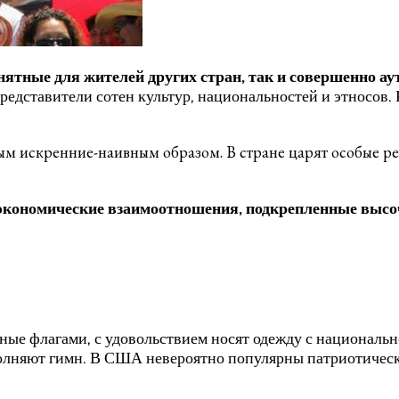
ятные для жителей других стран, так и совершенно а
редставители сотен культур, национальностей и этносов
м искренние-наивным образом. В стране царят особые ре
 экономические взаимоотношения, подкрепленные выс
ые флагами, с удовольствием носят одежду с националь
сполняют гимн. В США невероятно популярны патриотиче