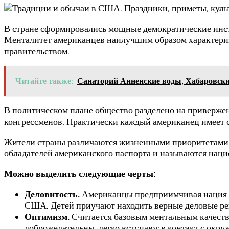
В стране сформировались мощные демократические инс
Менталитет американцев наилучшим образом характериз
правительством.
Читайте также:
Санаторий Анненские воды, Хабаровски
В политическом плане общество разделено на приверже
конгрессменов. Практически каждый американец имеет 
Жители страны различаются жизненными приоритетами, 
обладателей американского паспорта и называются нац
Можно выделить следующие черты:
Деловитость.
Американцы предприимчивая нация с
США. Детей приучают находить верные деловые ре
Оптимизм.
Считается базовым ментальным качеств
доброжелательны, легко вступают в контакт с окр