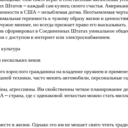
 Штатов – каждый сам кузнец своего счастья. Американ
венности в США – незыблемая догма. Неотъемлемая черта 
имальная терпимость к чужому образу жизни и ценностям.
ужое мнение, но всегда признает право его высказывать.
в сформировал в Соединенных Штатах уникальное общест
ои с доступом в интернет или электроснабжением.
 нескольких веков
 взрослого гражданина на владение оружием и применен
ашней техники, часто менять автомобили, персональные 
ы, агрессивны. Им свойственны четкое планирование де
 – страна, где с одинаковой легкостью можно стать милл
месте в жизни. Однако это им не мешает свято чтить тр