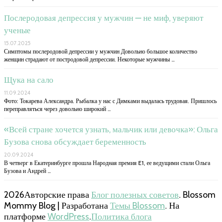
Послеродовая депрессия у мужчин — не миф, уверяют
ученые
15.07.2025
Симптомы послеродовой депрессии у мужчин Довольно большое количество
женщин страдают от постродовой депрессии. Некоторые мужчины …
Щука на сало
11.09.2024
Фото: Токарева Александра. Рыбалка у нас с Димками выдалась трудовая. Пришлось
переправляться через довольно широкий …
«Всей стране хочется узнать, мальчик или девочка»: Ольга
Бузова снова обсуждает беременность
20.09.2024
В четверг в Екатеринбурге прошла Народная премия E1, ее ведущими стали Ольга
Бузова и Андрей …
2026Авторские права
Блог полезных советов
.
Blossom
Mommy Blog | Разработана
Темы Blossom
. На
платформе
WordPress
.
Политика блога