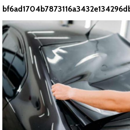
bf6ad1704b7873116a3432e134296d