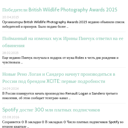
Победители British Wildlife Photography Awards 2025
20.04.2025
Организаторы British Wildlife Photography Awards 2025 недавно объявили список
победителей и призеров. Было подано более …
Пойманный на изменах муж Ирины Пинчук ответил на ее
обвинения
28.02.2025
Еще недавно Пинчук получала в подарок от мужа Rolex в честь дня рождения и
чувствовала …
Новые Рено Логан и Сандеро начнут производиться в
России под брендом XCITE: первые подробности
24.09.2024
В России планируется начать производство Renault Logan и Sandero третьего
поколения, об этом сообщает телеграм-канал …
Spotify достиг 300 млн платных подписчиков
05.08.2026
Сохраняется 0 В закладки 0 В закладках 0 Число платных подписчиков Spotify во
втором квартале …