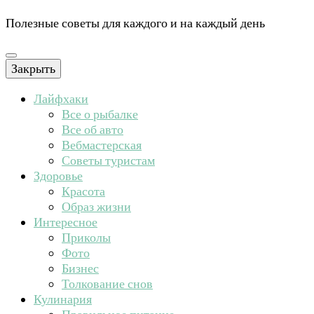
Полезные советы для каждого и на каждый день
Закрыть
Лайфхаки
Все о рыбалке
Все об авто
Вебмастерская
Советы туристам
Здоровье
Красота
Образ жизни
Интересное
Приколы
Фото
Бизнес
Толкование снов
Кулинария