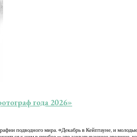
отограф года 2026»
афии подводного мира. «Декабрь в Кейптауне, и молодые
иниться к ним в прибое — это захватывающее зрелище, х