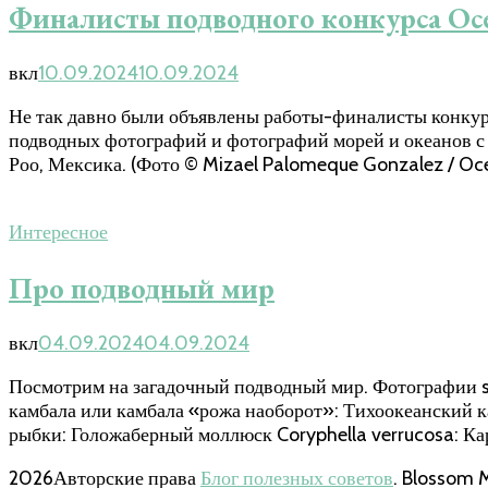
Финалисты подводного конкурса Ocea
вкл
10.09.2024
10.09.2024
Не так давно были объявлены работы-финалисты конкурс
подводных фотографий и фотографий морей и океанов с 
Роо, Мексика. (Фото © Mizael Palomeque Gonzalez / Oc
Интересное
Про подводный мир
вкл
04.09.2024
04.09.2024
Посмотрим на загадочный подводный мир. Фотографии sh
камбала или камбала «рожа наоборот»: Тихоокеанский к
рыбки: Голожаберный моллюск Coryphella verrucosa: Кар
2026Авторские права
Блог полезных советов
.
Blossom 