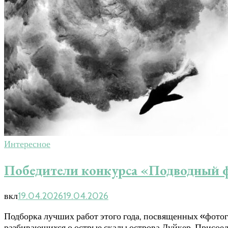
Интересное
Победители конкурса «Подводный ф
вкл
19.04.2026
19.04.2026
Подборка лучших работ этого года, посвященных «фотогр
разбивающихся о острые скалы острова Дуйкер. Присоед