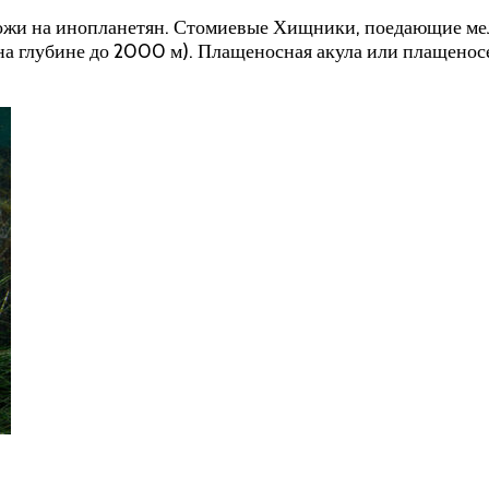
ожи на инопланетян. Стомиевые Хищники, поедающие мел
 на глубине до 2000 м). Плащеносная акула или плащено