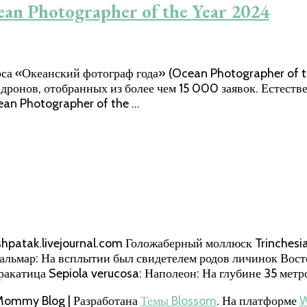
n Photographer of the Year 2024
а «Океанский фотограф года» (Ocean Photographer of th
дронов, отобранных из более чем 15 000 заявок. Естест
ean Photographer of the …
patak.livejournal.com Голожаберный моллюск Trinchesia 
альмар: На всплытии был свидетелем родов личинок Вост
акатица Sepiola verucosa: Наполеон: На глубине 35 метр
Mommy Blog | Разработана
Темы Blossom
. На платформе
W