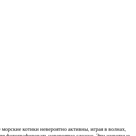
 морские котики невероятно активны, играя в волнах,
отя фотографировать невероятно сложно. Эти животные