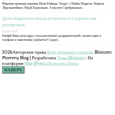
Мировая премьера картины Шона Бэйкера “Анора” с Майки Мэдисон, Марком
Эйдельштейном, Юрой Борисовым, Алексеем Серебряковым …
Дочь-подросток начала встречаться c парнем: как
реагировать
02.08.2025
freepik Ваша дочь вдруг стала рассеянной, раздражительной, часами сидит в
телефоне и таинственно улыбается? Скорее …
2026Авторские права
Блог полезных советов
.
Blossom
Mommy Blog | Разработана
Темы Blossom
. На
платформе
WordPress
.
Политика блога
НАВЕРХ