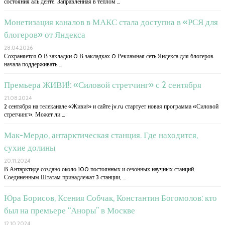
состояния аль денте. Заправленная в теплом …
Монетизация каналов в МАКС стала доступна в «РСЯ для
блогеров» от Яндекса
28.04.2026
Сохраняется 0 В закладки 0 В закладках 0 Рекламная сеть Яндекса для блогеров
начала поддерживать …
Премьера ЖИВИ!: «Силовой стретчинг» с 2 сентября
21.08.2024
2 сентября на телеканале «Живи!» и сайте jv.ru стартует новая программа «Силовой
стретчинг». Может ли …
Мак-Мердо, антарктическая станция. Где находится,
сухие долины
20.11.2024
В Антарктиде создано около 100 постоянных и сезонных научных станций.
Соединенным Штатам принадлежат 3 станции, …
Юра Борисов, Ксения Собчак, Константин Богомолов: кто
был на премьере “Аноры” в Москве
12.10.2024