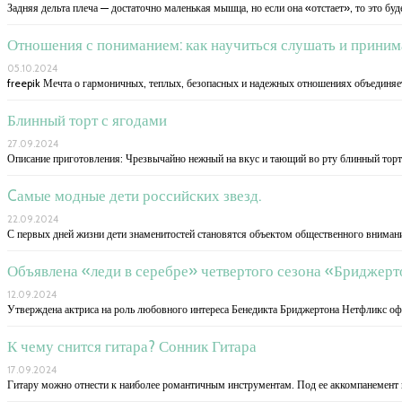
​Задняя дельта плеча — достаточно маленькая мышца, но если она «отстает», то это буд
Отношения с пониманием: как научиться слушать и приним
05.10.2024
freepik Мечта о гармоничных, теплых, безопасных и надежных отношениях объединяет
Блинный торт с ягодами
27.09.2024
Описание приготовления: Чрезвычайно нежный на вкус и тающий во рту блинный торт
Cамые модные дети российских звезд.
22.09.2024
С первых дней жизни дети знаменитостей становятся объектом общественного вниман
Объявлена «леди в серебре» четвертого сезона «Бриджер
12.09.2024
Утверждена актриса на роль любовного интереса Бенедикта Бриджертона Нетфликс оф
К чему снится гитара? Сонник Гитара
17.09.2024
Гитару можно отнести к наиболее романтичным инструментам. Под ее аккомпанемент 