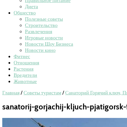
Правильное питание
Диета
Общество
Полезные советы
Строительство
Развлечения
Игровые новости
Новости Шоу Бизнеса
Новости кино
Фитнес
Отношения
Растения
Вредители
Животные
Главная
/
Советы туристам
/
Санаторий Горячий ключ, П
sanatorij-gorjachij-kljuch-pjatigors