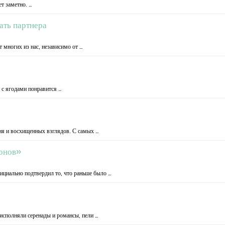
ет заметно. …
ать партнера
 многих из нас, независимо от …
 с ягодами понравится …
ия и восхищенных взглядов. С самых …
тонов»
ициально подтвердил то, что раньше было …
исполняли серенады и романсы, пели …