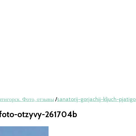
ятигорск. Фото, отзывы
/
sanatorij-gorjachij-kljuch-pjati
k-foto-otzyvy-261704b