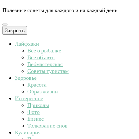
Полезные советы для каждого и на каждый день
Закрыть
Лайфхаки
Все о рыбалке
Все об авто
Вебмастерская
Советы туристам
Здоровье
Красота
Образ жизни
Интересное
Приколы
Фото
Бизнес
Толкование снов
Кулинария