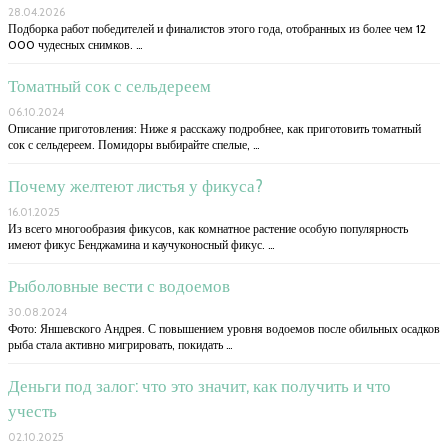
28.04.2026
Подборка работ победителей и финалистов этого года, отобранных из более чем 12
000 чудесных снимков. …
Томатный сок с сельдереем
06.10.2024
Описание приготовления: Ниже я расскажу подробнее, как приготовить томатный
сок с сельдереем. Помидоры выбирайте спелые, …
Почему желтеют листья у фикуса?
16.01.2025
Из всего многообразия фикусов, как комнатное растение особую популярность
имеют фикус Бенджамина и каучуконосный фикус. …
Рыболовные вести с водоемов
30.08.2024
Фото: Яншевского Андрея. С повышением уровня водоемов после обильных осадков
рыба стала активно мигрировать, покидать …
Деньги под залог: что это значит, как получить и что
учесть
02.10.2025