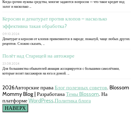
Когда срочно нужны средства, многие задаются вопросом — что такое кредит под
залог и насколько …
Керосин и денатурат против клопов – насколько
эффективна такая обработка?
09.10.2024
Денатурат и керосин от клопов применяются в народе, пожалуй, чаще любых других
рецептов. Сложно сказать, …
Полёт над Старицей на автожире
23.08.2024
Для большинства обывателей авиация ассоциируется с большими самолётами,
которые возят пассажиров на юга и домой. …
2026Авторские права
Блог полезных советов
.
Blossom
Mommy Blog | Разработана
Темы Blossom
. На
платформе
WordPress
.
Политика блога
НАВЕРХ