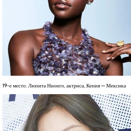
19-е место. Люпита Нионго, актриса, Кения — Мексика