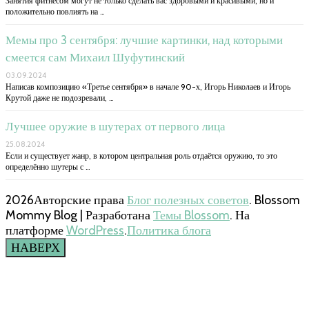
Занятия фитнесом могут не только сделать вас здоровыми и красивыми, но и
положительно повлиять на …
Мемы про 3 сентября: лучшие картинки, над которыми
смеется сам Михаил Шуфутинский
03.09.2024
Написав композицию «Третье сентября» в начале 90-х, Игорь Николаев и Игорь
Крутой даже не подозревали, …
Лучшее оружие в шутерах от первого лица
25.08.2024
Если и существует жанр, в котором центральная роль отдаётся оружию, то это
определённо шутеры с …
2026Авторские права
Блог полезных советов
.
Blossom
Mommy Blog | Разработана
Темы Blossom
. На
платформе
WordPress
.
Политика блога
НАВЕРХ