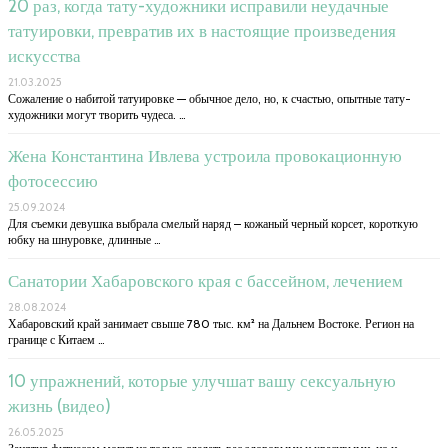
20 раз, когда тату-художники исправили неудачные
татуировки, превратив их в настоящие произведения
искусства
21.03.2025
Сожаление о набитой татуировке — обычное дело, но, к счастью, опытные тату-
художники могут творить чудеса. …
Жена Константина Ивлева устроила провокационную
фотосессию
25.09.2024
Для съемки девушка выбрала смелый наряд – кожаный черный корсет, короткую
юбку на шнуровке, длинные …
Санатории Хабаровского края с бассейном, лечением
28.08.2024
Хабаровский край занимает свыше 780 тыс. км² на Дальнем Востоке. Регион на
границе с Китаем …
10 упражнений, которые улучшат вашу сексуальную
жизнь (видео)
26.05.2025