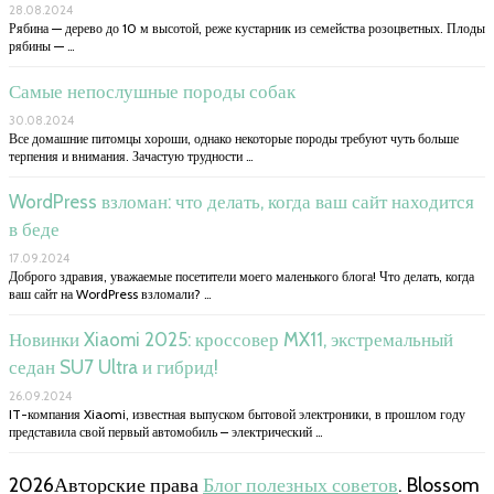
28.08.2024
Рябина — дерево до 10 м высотой, реже кустарник из семейства розоцветных. Плоды
рябины — …
Самые непослушные породы собак
30.08.2024
Все домашние питомцы хороши, однако некоторые породы требуют чуть больше
терпения и внимания. Зачастую трудности …
WordPress взломан: что делать, когда ваш сайт находится
в беде
17.09.2024
Доброго здравия, уважаемые посетители моего маленького блога! Что делать, когда
ваш сайт на WordPress взломали? …
Новинки Xiaomi 2025: кроссовер MX11, экстремальный
седан SU7 Ultra и гибрид!
26.09.2024
IT-компания Xiaomi, известная выпуском бытовой электроники, в прошлом году
представила свой первый автомобиль – электрический …
2026Авторские права
Блог полезных советов
.
Blossom