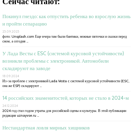
Сейчас читают:
Покинул гнездо: как отпустить ребенка во взрослую жизнь
и пройти сепарацию
25.09.2025
фото: Unsplash.com Еще вчера там были бантики, нежные пяточки и сказки перед
сном, а сегодня …
У Лада Весты с ESC (системой курсовой устойчивости)
возникли проблемы с электроникой. Автомобили
складируют на заводе
18.09.2024
Из-за проблем с электроникой Lada Vesta c системой курсовой устойчивости (ESC,
она же ESP) складируют …
14 российских знаменитостей, которых не стало в 2024-м
24.12.2024
2024 год стал годом утраты для российской сцены и культуры. В этой публикации
редакция uznayvse.ru …
Нестандартная ловля мирных хищников