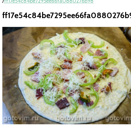
/
ff17e54c84be7295ee66fa0880276b98
ff17e54c84be7295ee66fa0880276b