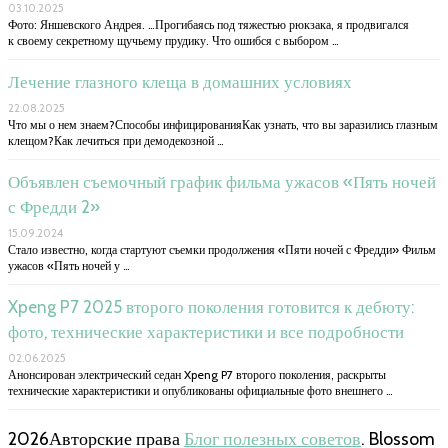
03.10.2025
Фото: Яншевского Андрея. …Прогибаясь под тяжестью рюкзака, я продвигался
к своему секретному щучьему прудику. Что ошибся с выбором …
Лечение глазного клеща в домашних условиях
22.08.2025
Что мы о нем знаем?Способы инфицированияКак узнать, что вы заразились глазным
клещом?Как лечиться при демодекозной …
Объявлен съемочный график фильма ужасов «Пять ночей
с Фредди 2»
15.09.2024
Стало известно, когда стартуют съемки продолжения «Пяти ночей с Фредди» Фильм
ужасов «Пять ночей у …
Xpeng P7 2025 второго поколения готовится к дебюту:
фото, технические характеристики и все подробности
02.06.2025
Анонсирован электрический седан Xpeng P7 второго поколения, раскрыты
технические характеристики и опубликованы официальные фото внешнего …
2026Авторские права
Блог полезных советов
.
Blossom