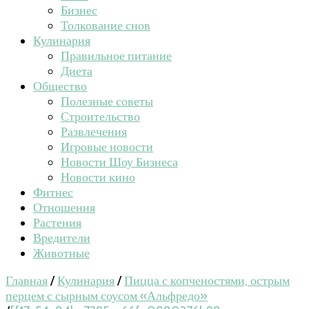
Бизнес
Толкование снов
Кулинария
Правильное питание
Диета
Общество
Полезные советы
Строительство
Развлечения
Игровые новости
Новости Шоу Бизнеса
Новости кино
Фитнес
Отношения
Растения
Вредители
Животные
Главная
/
Кулинария
/
Пицца с копченостями, острым
перцем с сырным соусом «Альфредо»