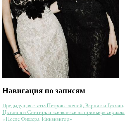
Навигация по записям
Петров с женой, Верник и Гухман,
Предыдущая статья
Цыганов и Снигирь и все-все-все на премьере сериала
«После Фишера. Инквизитор»