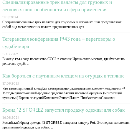
Специализированные трек паллеты для грузовых и
легковых шин: особенности и сфера применения
11.09.2024
Специализированные трек паллеты для грузовых и легковых шин представляют
собой вид металлических паллет, предназначенных для …
Тегеранская конференция 1943 года – переговоры о
судьбе мира
19.02.2025
В конце 1943 года посольство СССР в столице Ирана стало местом, где буквально
решалась судьба …
Как бороться с паутинным клещом на огурцах в теплице
27.09.2025
Что такое паутинный клещКак своевременно распознать появление «неприятеля»?
Методы уничтоженияНародные средстваАконит носатыйБорщевик (монтигаций
пушистый)Горчак ползучийХимикатыЭтиссоПлант-ПинАктелликС какими …
Бренд 12 STOREEZ запустил продажу одежды для собак
26.08.2024
Российский бренд одежды 12 STOREEZ выпустил капсулу Pet. Это первая коллекция
премиальной одежды для собак. …