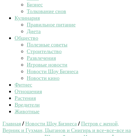
Бизнес
Толкование снов
Кулинария
Правильное питание
Диета
Общество
Полезные советы
Строительство
Развлечения
Игровые новости
Новости Шоу Бизнеса
Новости кино
Фитнес
Отношения
Растения
Вредители
Животные
Главная
/
Новости Шоу Бизнеса
/
Петров с женой,
Верник и Гухман, Цыганов и Снигирь и все-все-все на