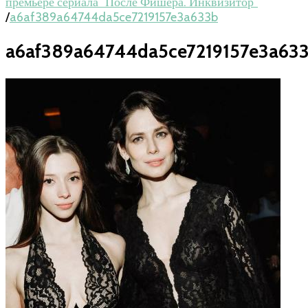
премьере сериала "После Фишера. Инквизитор"
/
a6af389a64744da5ce7219157e3a633b
a6af389a64744da5ce7219157e3a63