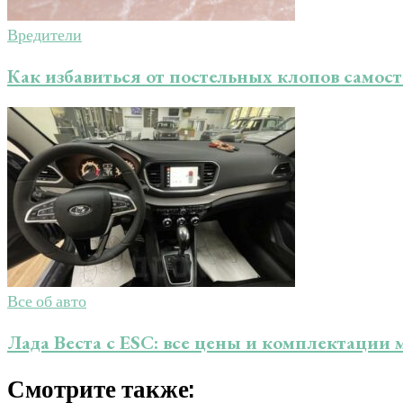
Вредители
Как избавиться от постельных клопов самос
Все об авто
Лада Веста с ESC: все цены и комплектации
Смотрите также: