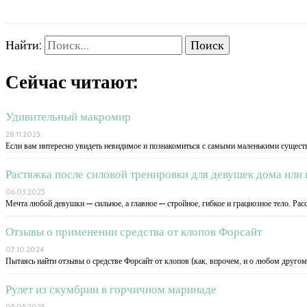
Найти:
Сейчас читают:
Удивительный макромир
28.11.2025
Если вам интересно увидеть невидимое и познакомиться с самыми маленькими существ
Растяжка после силовой тренировки для девушек дома или 
06.03.2025
Мечта любой девушки — сильное, а главное — стройное, гибкое и грациозное тело. Рас
Отзывы о применении средства от клопов Форсайт
07.10.2024
Пытаясь найти отзывы о средстве Форсайт от клопов (как, впрочем, и о любом другом
Рулет из скумбрии в горчичном маринаде