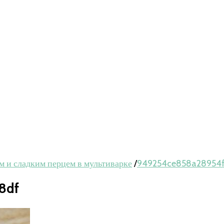
м и сладким перцем в мультиварке
/
949254ce858a28954
8df