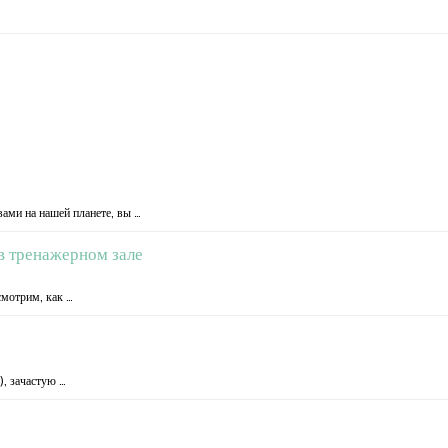
ами на нашей планете, вы …
в тренажерном зале
смотрим, как …
), зачастую …