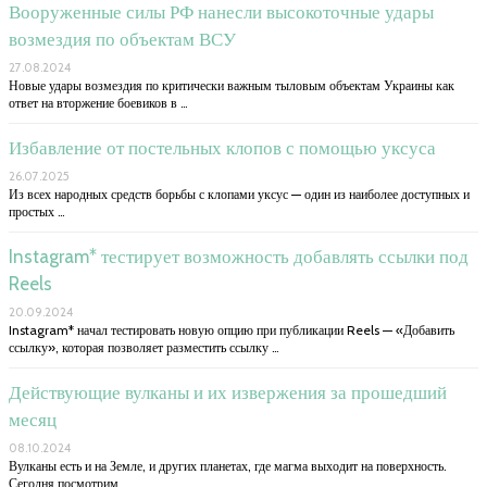
Вооруженные силы РФ нанесли высокоточные удары
возмездия по объектам ВСУ
27.08.2024
Новые удары возмездия по критически важным тыловым объектам Украины как
ответ на вторжение боевиков в …
Избавление от постельных клопов с помощью уксуса
26.07.2025
Из всех народных средств борьбы с клопами уксус — один из наиболее доступных и
простых …
Instagram* тестирует возможность добавлять ссылки под
Reels
20.09.2024
Instagram* начал тестировать новую опцию при публикации Reels — «Добавить
ссылку», которая позволяет разместить ссылку …
Действующие вулканы и их извержения за прошедший
месяц
08.10.2024
Вулканы есть и на Земле, и других планетах, где магма выходит на поверхность.
Сегодня посмотрим …