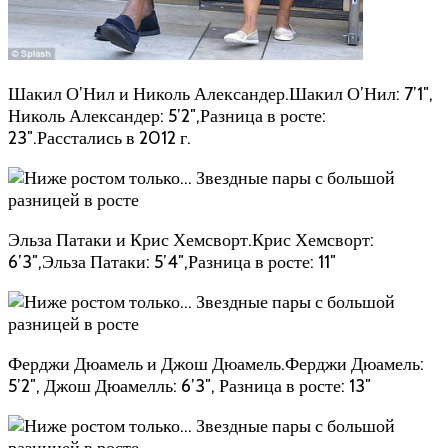
Шакил О’Нил и Николь Александер.Шакил О’Нил: 7’1″,
Николь Александер: 5’2″,Разница в росте:
23″.Расстались в 2012 г.
Эльза Патаки и Крис Хемсворт.Крис Хемсворт:
6’3″,Эльза Патаки: 5’4″,Разница в росте: 11″
Ферджи Дюамель и Джош Дюамель.Ферджи Дюамель:
5’2″, Джош Дюамелль: 6’3″, Разница в росте: 13″