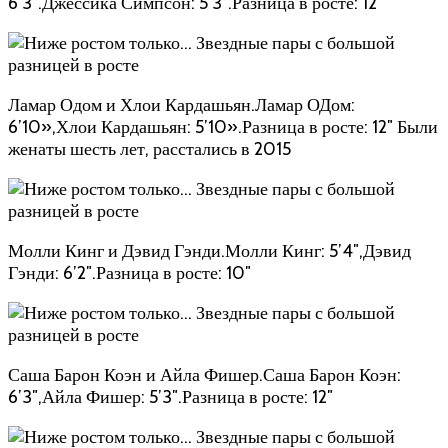
6’3″.Джессика Симпсон: 5’3″.Разница в росте: 12″
Ламар Одом и Хлои Кардашьян.Ламар ОДом:
6’10»,Хлои Кардашьян: 5’10».Разница в росте: 12″ Были
женаты шесть лет, расстались в 2015
Молли Кинг и Дэвид Гэнди.Молли Кинг: 5’4″,Дэвид
Гэнди: 6’2″.Разница в росте: 10″
Саша Барон Коэн и Айла Фишер.Саша Барон Коэн:
6’3″,Айла Фишер: 5’3″.Разница в росте: 12″