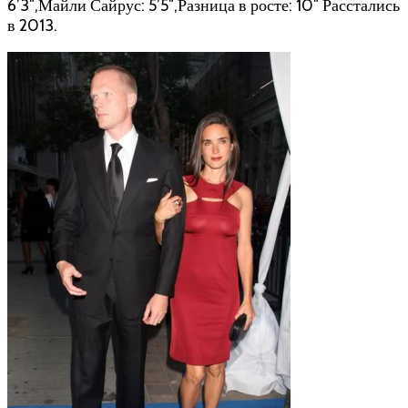
6’3″,Майли Сайрус: 5’5″,Разница в росте: 10″ Расстались
в 2013.