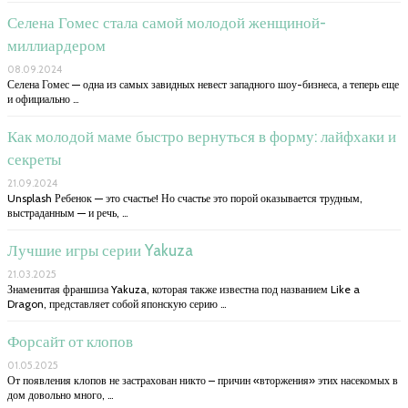
Селена Гомес стала самой молодой женщиной-
миллиардером
08.09.2024
Селена Гомес — одна из самых завидных невест западного шоу-бизнеса, а теперь еще
и официально …
Как молодой маме быстро вернуться в форму: лайфхаки и
секреты
21.09.2024
Unsplash Ребенок — это счастье! Но счастье это порой оказывается трудным,
выстраданным — и речь, …
Лучшие игры серии Yakuza
21.03.2025
Знаменитая франшиза Yakuza, которая также известна под названием Like a
Dragon, представляет собой японскую серию …
Форсайт от клопов
01.05.2025
От появления клопов не застрахован никто – причин «вторжения» этих насекомых в
дом довольно много, …