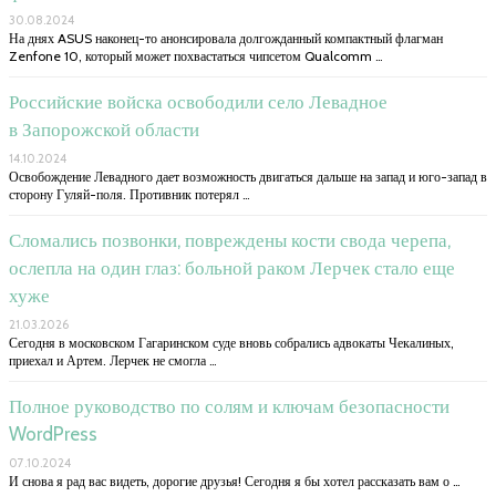
30.08.2024
На днях ASUS наконец-то анонсировала долгожданный компактный флагман
Zenfone 10, который может похвастаться чипсетом Qualcomm …
Российские войска освободили село Левадное
в Запорожской области
14.10.2024
Освобождение Левадного дает возможность двигаться дальше на запад и юго-запад в
сторону Гуляй-поля. Противник потерял …
Сломались позвонки, повреждены кости свода черепа,
ослепла на один глаз: больной раком Лерчек стало еще
хуже
21.03.2026
Сегодня в московском Гагаринском суде вновь собрались адвокаты Чекалиных,
приехал и Артем. Лерчек не смогла …
Полное руководство по солям и ключам безопасности
WordPress
07.10.2024
И снова я рад вас видеть, дорогие друзья! Сегодня я бы хотел рассказать вам о …