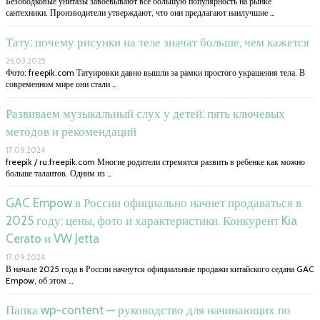
Безободковые унитазы завоевывают все большую популярность на рынке
сантехники. Производители утверждают, что они предлагают наилучшие …
Тату: почему рисунки на теле значат больше, чем кажется
26.03.2025
Фото: freepik.com Татуировки давно вышли за рамки простого украшения тела. В
современном мире они стали …
Развиваем музыкальный слух у детей: пять ключевых
методов и рекомендаций
17.09.2024
freepik / ru.freepik.com Многие родители стремятся развить в ребенке как можно
больше талантов. Одним из …
GAC Empow в России официально начнет продаваться в
2025 году: цены, фото и характеристики. Конкурент Kia
Cerato и VW Jetta
17.09.2024
В начале 2025 года в России начнутся официальные продажи китайского седана GAC
Empow, об этом …
Папка wp-content — руководство для начинающих по