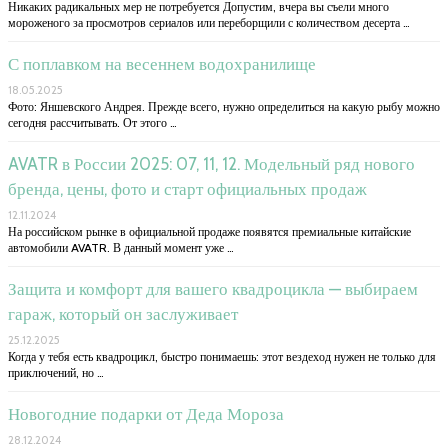
Никаких радикальных мер не потребуется Допустим, вчера вы съели много
мороженого за просмотров сериалов или переборщили с количеством десерта …
С поплавком на весеннем водохранилище
18.05.2025
Фото: Яншевского Андрея. Прежде всего, нужно определиться на какую рыбу можно
сегодня рассчитывать. От этого …
AVATR в России 2025: 07, 11, 12. Модельный ряд нового
бренда, цены, фото и старт официальных продаж
12.11.2024
На российском рынке в официальной продаже появятся премиальные китайские
автомобили AVATR. В данный момент уже …
Защита и комфорт для вашего квадроцикла — выбираем
гараж, который он заслуживает
25.12.2025
Когда у тебя есть квадроцикл, быстро понимаешь: этот вездеход нужен не только для
приключений, но …
Новогодние подарки от Деда Мороза
28.12.2024