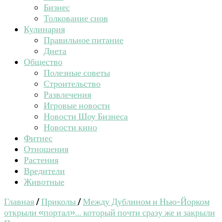
Бизнес
Толкование снов
Кулинария
Правильное питание
Диета
Общество
Полезные советы
Строительство
Развлечения
Игровые новости
Новости Шоу Бизнеса
Новости кино
Фитнес
Отношения
Растения
Вредители
Животные
Главная
/
Приколы
/
Между Дублином и Нью-Йорком
открыли «портал»… который почти сразу же и закрыли