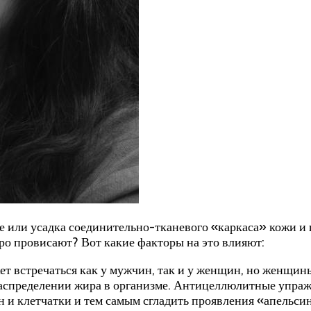
ли усадка соединительно-тканевого «каркаса» кожи и п
ро провисают? Вот какие факторы на это влияют:
т встречаться как у мужчин, так и у женщин, но женщин
 распределении жира в организме. Антицеллюлитные упра
н и клетчатки и тем самым сгладить проявления «апельси