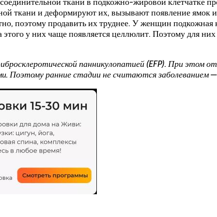
 соединительной ткани в подкожно-жировой клетчатке п
ой ткани и деформируют их, вызывают появление ямок и 
о, поэтому продавить их труднее. У женщин подкожная кл
 этого у них чаще появляется целлюлит. Поэтому для них
бросклеротической панникулопатией (EFP). При этом от
и. Поэтому ранние стадии не считаются заболеванием —