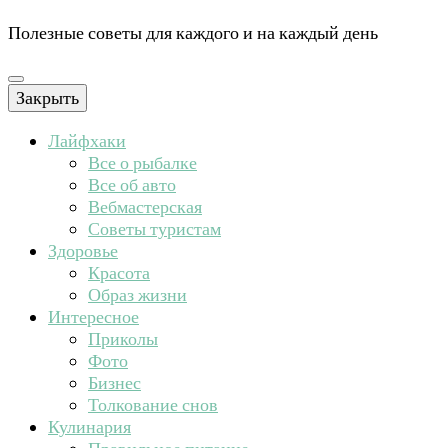
Полезные советы для каждого и на каждый день
Закрыть
Лайфхаки
Все о рыбалке
Все об авто
Вебмастерская
Советы туристам
Здоровье
Красота
Образ жизни
Интересное
Приколы
Фото
Бизнес
Толкование снов
Кулинария