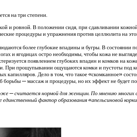
тся на три степени.
дкой и ровной. В положении сидя, при сдавливании кожно
ческие процедуры и упражнения против целлюлита на это
людаются более глубокие впадины и бугры. В состоянии п
огах и ягодицах остро необходимы, чтобы кожа не выгляде
актеризуется появлением глубоких впадин и комков на кож
и. При прощупывании ощущаются комки и пустоты под кож
х капилляров. Дело в том, что такое «скомканное» сос
 борьбы — массаж и процедуры, но их эффект не будет по
коже — считается нормой для женщин. По мнению многих 
е единственный фактор образования «апельсиновой корки