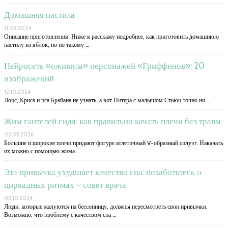
Домашняя пастила
11.09.2024
Описание приготовления: Ниже я расскажу подробнее, как приготовить домашнюю
пастилу из яблок, но по такому …
Нейросеть «оживила» персонажей «Гриффинов»: 20
изображений
12.10.2024
Лоис, Криса и пса Брайана не узнать, а вот Питера с малышом Стьюи точно ни …
Жим гантелей сидя: как правильно качать плечи без травм
03.05.2026
Большие и широкие плечи придают фигуре атлетичный V-образный силуэт. Накачать
их можно с помощью жима …
Эта привычка ухудшает качество сна: позаботьтесь о
циркадных ритмах – совет врача
02.10.2024
Люди, которые жалуются на бессонницу, должны пересмотреть свои привычки.
Возможно, что проблему с качеством сна …