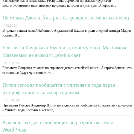
Расположенная в Закавказье, Республика Армения привлекает туристов
многочисленными памятниками природы, истории и культуры. В городах …
Не только Джоли: 5 актрис, сыгравших знаменитых певиц
14.12.2024
В прокат вышел новый байопик с Анджелиной Джоли в роли оперной певицы Марии
Каллас. В …
Елизавета Боярская объяснила, почему они с Максимом
Матвеевым не выводят детей в свет
04.10.2024
Елизавета Боярская тщательно скрывает детали семейной жизни. Актриса боится, что
ее сыновья будут чувствовать то …
Путин сегодня пообщается с учителями года перед
их профессиональным праздником
03.10.2024
Президент России Владимир Путин по видеосвязи пообщается с лауреатами конкурса
«Учитель года России» в четверг, …
Руководство для начинающих по разработке темы
WordPress